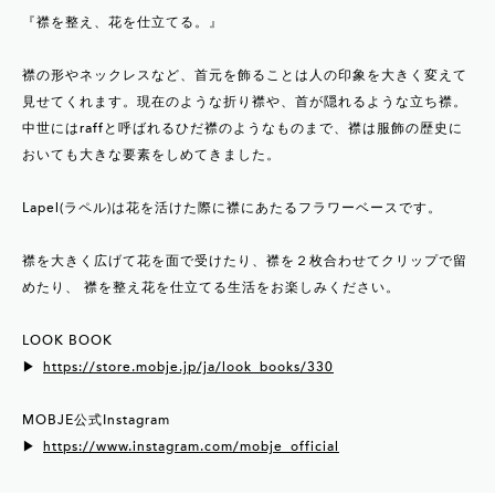
『襟を整え、花を仕立てる。』
襟の形やネックレスなど、首元を飾ることは人の印象を大きく変えて
見せてくれます。現在のような折り襟や、首が隠れるような立ち襟。
中世にはraffと呼ばれるひだ襟のようなものまで、襟は服飾の歴史に
おいても大きな要素をしめてきました。
Lapel(ラペル)は花を活けた際に襟にあたるフラワーベースです。
襟を大きく広げて花を面で受けたり、襟を２枚合わせてクリップで留
めたり、 襟を整え花を仕立てる生活をお楽しみください。
LOOK BOOK
▶︎
https://store.mobje.jp/ja/look_books/330
MOBJE公式Instagram
▶︎
https://www.instagram.com/mobje_official