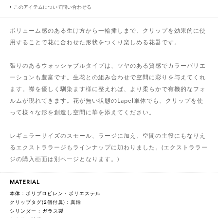
このアイテムについて問い合わせる
ボリューム感のある生け方から一輪挿しまで、クリップを効果的に使
用することで花に合わせた形状をつくり楽しめる花器です。
張りのあるウォッシャブルタイプは、ツヤのある質感でカラーバリエ
ーションも豊富です。生花との組み合わせで空間に彩りを与えてくれ
ます。襟を優しく馴染ます様に整えれば、より柔らかで有機的なフォ
ルムが現れてきます。花が無い状態のLapel単体でも、クリップを使
って様々な形を創造し空間に華を添えてください。
レギュラーサイズのスモール、ラージに加え、空間の主役にもなりえ
るエクストララージもラインナップに加わりました。(エクストララー
ジの購入画面は別ページとなります。)
MATERIAL
本体：ポリプロピレン・ポリエステル
クリップタグ(2個付属)：真鍮
シリンダー : ガラス製