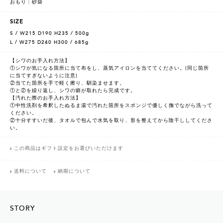
おもり：砂袋
SIZE
S / W215 D190 H235 / 500g
L / W275 D240 H300 / 685g
【シワのお手入れ方法】
①シワが気になる箇所に当て布をし、蒸気アイロンを当ててください。(同じ箇所
に当てすぎないように注意)
②当てた箇所を手で軽く擦り、馴染ませます。
①と②を繰り返し、シワの癖が取れたら完成です。
【汚れた際のお手入れ方法】
①中性洗剤を希釈したぬるま湯で汚れた箇所をスポンジで優しく撫でながら洗って
ください。
②十分すすいだ後、タオルで包んで水気を取り、形を整えてから陰干ししてくださ
い。
この商品はギフト設定をお選びいただけます
送料について
納期について
STORY