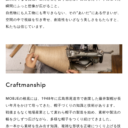
瞬間にふっと想像が広がること。
自然物にも人工物にも寄りきらない、その“あいだ”にある佇まいが、
空間の中で視線を引き寄せ、創造性をいざなう美しさをもたらすと、
私たちは信じています。
Craftmanship
MOBJEの根底には、1948年に広島県尾道市で創業した藤井製帽が長
い年月をかけて培ってきた、帽子づくりの知識と技術があります。
戦後まもなく地場産業として麦わら帽子の製造を始め、素材や製法の
幅を少しずつ広げながら、多様な帽子をつくり続けてきました。
糸一本から素材を生み出す知識、複雑な形状を正確につくり上げる技