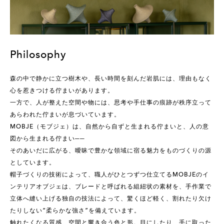
Philosophy
森の中で静かに立つ樹木や、長い時間を刻んだ岩肌には、理由もなく
心を惹きつける佇まいがあります。
一方で、人が整えた空間や物には、思考や手仕事の痕跡が秩序立って
あらわれた佇まいが息づいています。
MOBJE（モブジェ）は、自然から自ずと生まれる佇まいと、人の意
図から生まれる佇まい──
そのあいだに広がる、曖昧で豊かな領域に宿る魅力をものづくりの源
としています。
帽子づくりの技術によって、職人がひとつずつ仕立てるMOBJEのイ
ンテリアオブジェは、ブレードと呼ばれる組紐状の素材を、手作業で
立体へ縫い上げる独自の技法によって、驚くほど軽く、割れたり欠け
たりしない“柔らかな強さ”を備えています。
触れたくなる質感、空間と響き合う色と形。目にしたり、手に取った